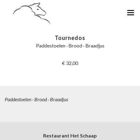
ONS VERHAAL
Tournedos
LUNCH
Paddestoelen · Brood · Braadjus
DINER
€ 32,00
RESERVEREN
CONTACT & VACATURES
Vacature
Paddestoelen · Brood · Braadjus
Restaurant Het Schaap